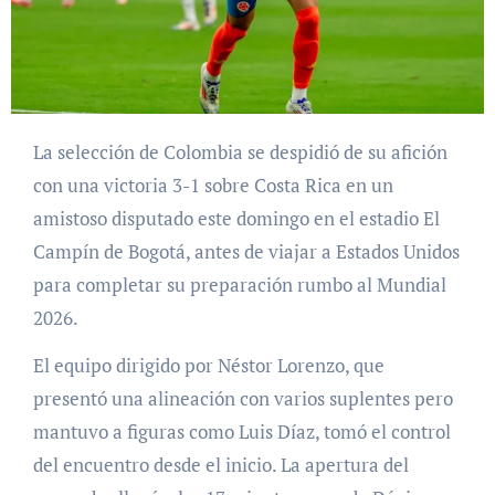
La selección de Colombia se despidió de su afición
con una victoria 3-1 sobre Costa Rica en un
amistoso disputado este domingo en el estadio El
Campín de Bogotá, antes de viajar a Estados Unidos
para completar su preparación rumbo al Mundial
2026.
El equipo dirigido por Néstor Lorenzo, que
presentó una alineación con varios suplentes pero
mantuvo a figuras como Luis Díaz, tomó el control
del encuentro desde el inicio. La apertura del