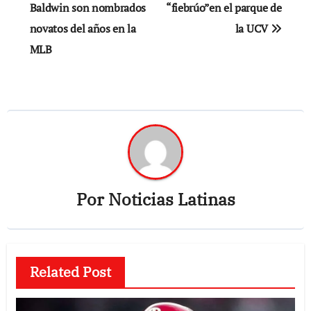
de
Baldwin son nombrados
“fiebrúo”en el parque de
novatos del años en la
la UCV
entradas
MLB
Por
Noticias Latinas
Related Post