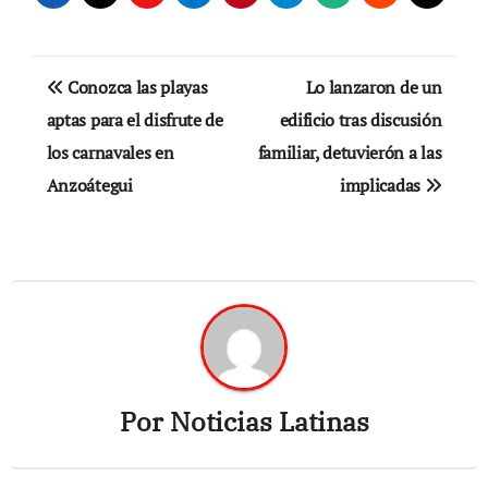
Navegación
Conozca las playas
Lo lanzaron de un
de
aptas para el disfrute de
edificio tras discusión
los carnavales en
familiar, detuvierón a las
entradas
Anzoátegui
implicadas
Por
Noticias Latinas