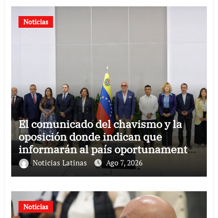
Noticias
El comunicado del chavismo y la
oposición donde indican que
informarán al país oportunamente
sobre los avances alcanzado
Noticias Latinas
Ago 7, 2026
Noticias