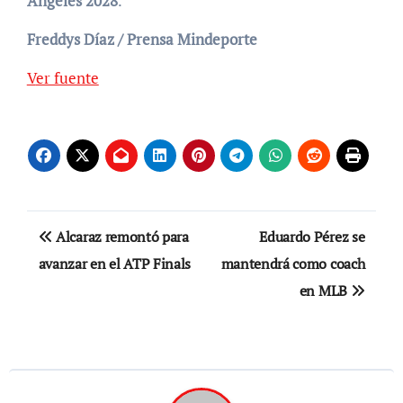
Ángeles 2028
.
Freddys Díaz / Prensa Mindeporte
Ver fuente
Navegación
Alcaraz remontó para
Eduardo Pérez se
de
avanzar en el ATP Finals
mantendrá como coach
en MLB
entradas