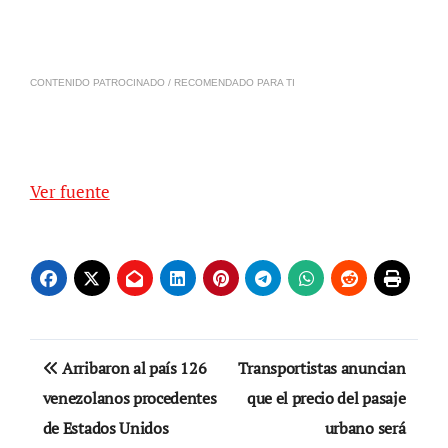
CONTENIDO PATROCINADO / RECOMENDADO PARA TI
Ver fuente
Navegación
Arribaron al país 126
Transportistas anuncian
de
venezolanos procedentes
que el precio del pasaje
de Estados Unidos
urbano será
entradas