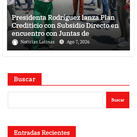
Presidenta Rodríguez lanza Plan
Crediticio con Subsidio Directo en
encuentro con Juntas de
Condominio
Noticias Latinas
Ago 7, 2026
Buscar
Buscar
Entradas Recientes