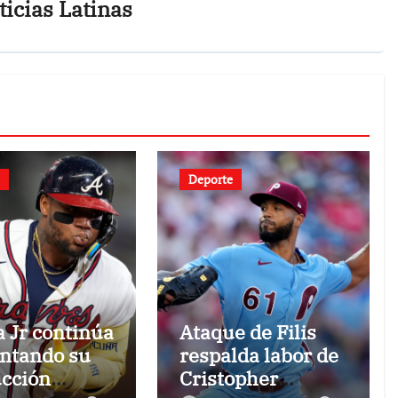
icias Latinas
Deporte
 Jr continúa
Ataque de Filis
ntando su
respalda labor de
cción
Cristopher