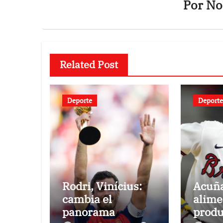
Por
Not
Related Post
Deporte
Deporte
Rodri, Vinícius:
Acuña
cambia el
alime
panorama
produ