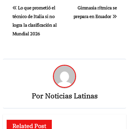
Navegación
Lo que prometió el
Gimnasia rítmica se
de
técnico de Italia si no
prepara en Ecuador
logra la clasificación al
entradas
Mundial 2026
Por
Noticias Latinas
Related Post