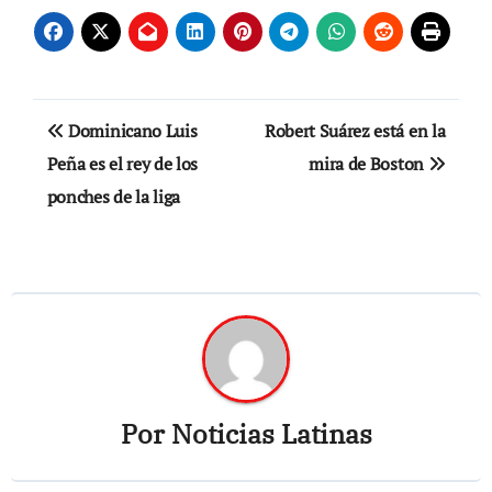
Navegación
Dominicano Luis
Robert Suárez está en la
de
Peña es el rey de los
mira de Boston
ponches de la liga
entradas
Por
Noticias Latinas