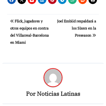
Navegación
Flick, jugadores y
Joel Embiid respaldará a
de
otros equipos en contra
los Sixers en la
del Villarreal-Barcelona
Preseason
entradas
en Miami
Por
Noticias Latinas