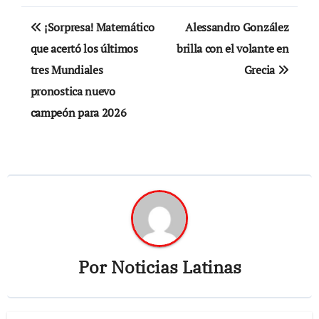
Navegación
¡Sorpresa! Matemático
Alessandro González
de
que acertó los últimos
brilla con el volante en
tres Mundiales
Grecia
entradas
pronostica nuevo
campeón para 2026
Por
Noticias Latinas